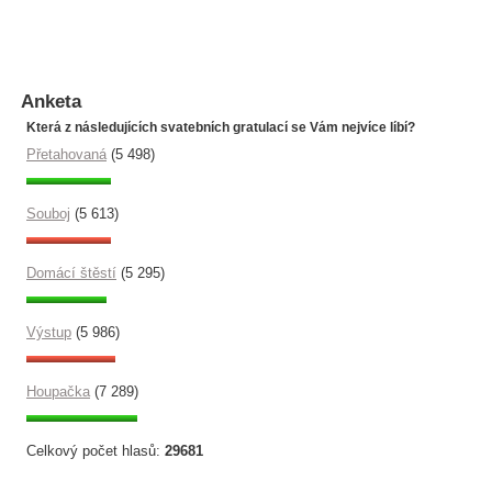
Anketa
Která z následujících svatebních gratulací se Vám nejvíce líbí?
Přetahovaná
(5 498)
Souboj
(5 613)
Domácí štěstí
(5 295)
Výstup
(5 986)
Houpačka
(7 289)
Celkový počet hlasů:
29681