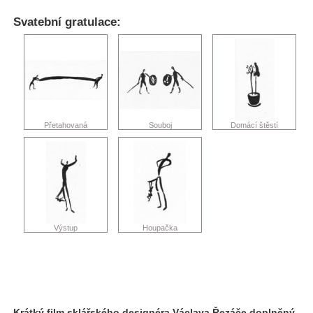
Svatební gratulace:
Přetahovaná
Souboj
Domácí štěstí
Výstup
Houpačka
Krátký film sklářského designéra Václava Řezáče doplněný