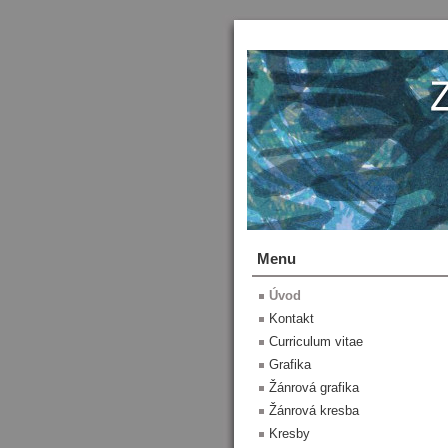
Menu
Úvod
Kontakt
Curriculum vitae
Grafika
Žánrová grafika
Žánrová kresba
Kresby