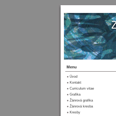
Menu
Úvod
Kontakt
Curriculum vitae
Grafika
Žánrová grafika
Žánrová kresba
Kresby