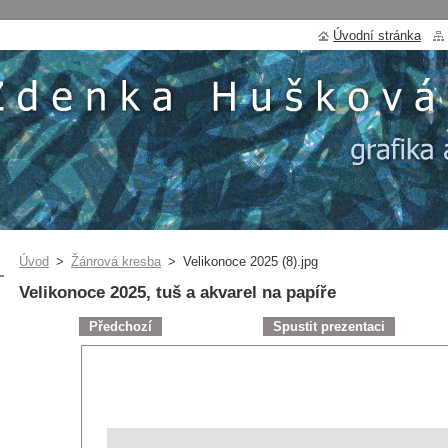
Úvodní stránka
Úvod
>
Žánrová kresba
>
Velikonoce 2025 (8).jpg
Velikonoce 2025, tuš a akvarel na papíře
Předchozí
Spustit prezentaci