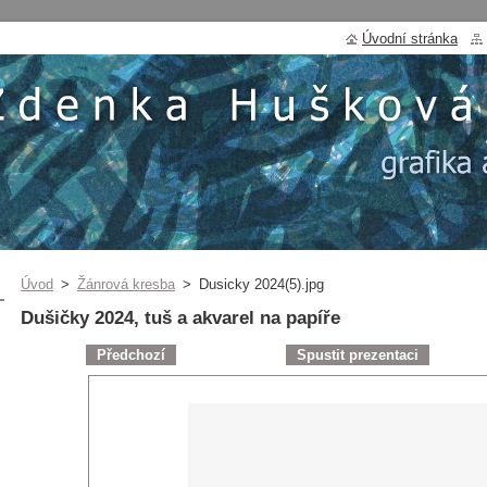
Úvodní stránka
Úvod
>
Žánrová kresba
>
Dusicky 2024(5).jpg
Dušičky 2024, tuš a akvarel na papíře
Předchozí
Spustit prezentaci