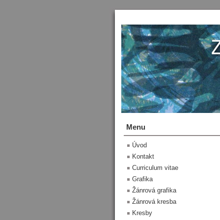
Menu
Úvod
Kontakt
Curriculum vitae
Grafika
Žánrová grafika
Žánrová kresba
Kresby