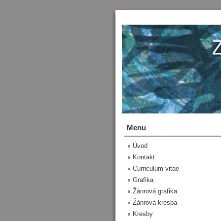
Menu
Úvod
Kontakt
Curriculum vitae
Grafika
Žánrová grafika
Žánrová kresba
Kresby