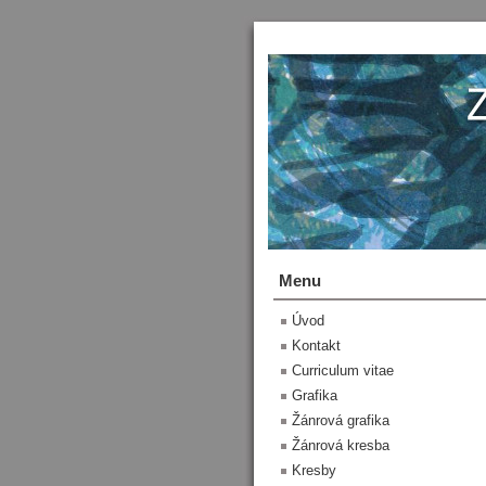
Menu
Úvod
Kontakt
Curriculum vitae
Grafika
Žánrová grafika
Žánrová kresba
Kresby