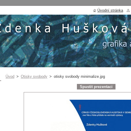
Úvodní stránka
Úvod
>
Otisky svobody
>
otisky svobody minimalize.jpg
Spustit prezentaci