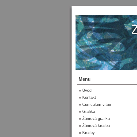
Menu
Úvod
Kontakt
Curriculum vitae
Grafika
Žánrová grafika
Žánrová kresba
Kresby