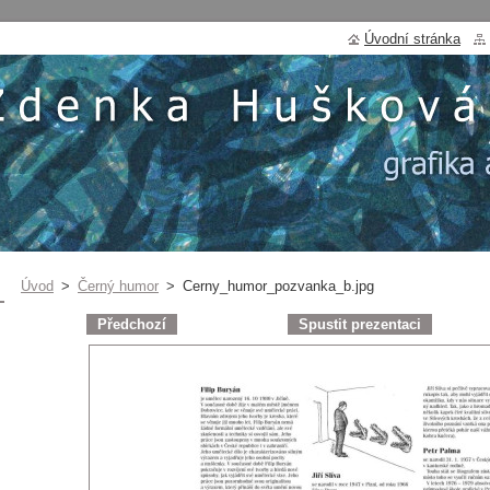
Úvodní stránka
Úvod
>
Černý humor
>
Cerny_humor_pozvanka_b.jpg
Předchozí
Spustit prezentaci