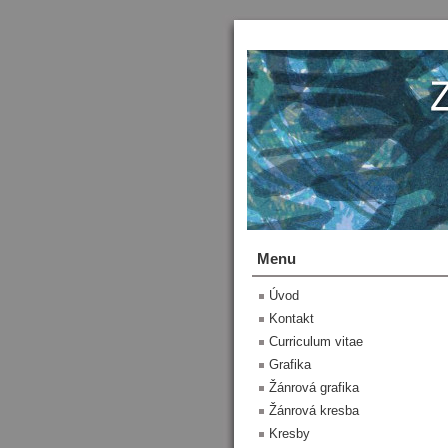
Menu
Úvod
Kontakt
Curriculum vitae
Grafika
Žánrová grafika
Žánrová kresba
Kresby